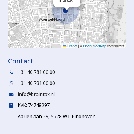
Braintax
Leaflet
|
©
OpenStreetMap
contributors
Contact
+31 40 781 00 00
+31 40 781 00 00
info@braintax.nl
KvK: 74748297
Aarlenlaan 39, 5628 WT Eindhoven