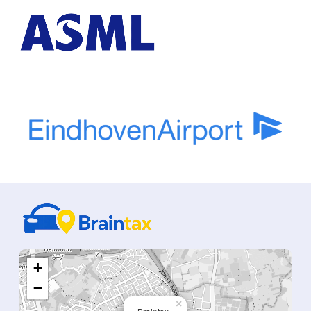
+
−
×