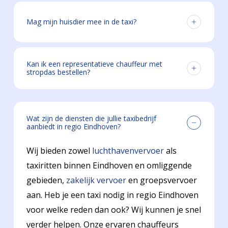
Yes. Tether is designed to fit seamlessly into
your existing workflow. It integrates with
Mag mijn huisdier mee in de taxi?
popular workplace tools so your team can
stay connected without adding extra
Meestal wel, maar niet altijd. Geef altijd door
complexity.
bij een bestelling dat je een huisdier mee wil
Kan ik een representatieve chauffeur met
stropdas bestellen?
nemen en wij bekijken de mogelijkheden.
Ja, dat kan. Geef je wensen door bij de
reservering of vraag het aan de centralist.
Wat zijn de diensten die jullie taxibedrijf
aanbiedt in regio Eindhoven?
Wij bieden zowel
luchthavenvervoer
als
taxiritten binnen Eindhoven en omliggende
gebieden,
zakelijk vervoer
en groepsvervoer
aan. Heb je een taxi nodig in regio Eindhoven
voor welke reden dan ook? Wij kunnen je snel
verder helpen. Onze ervaren chauffeurs