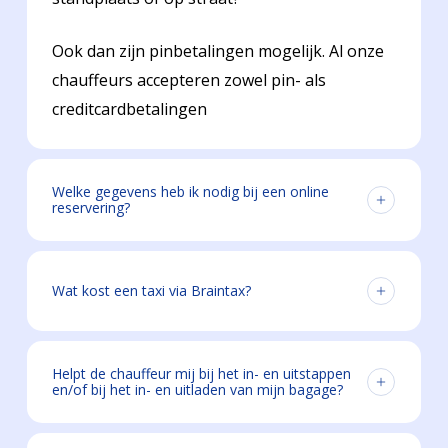
Ook dan zijn pinbetalingen mogelijk. Al onze
chauffeurs accepteren zowel pin- als
creditcardbetalingen
Welke gegevens heb ik nodig bij een online
reservering?
Wil je online een taxi reserveren? Wij vragen
je dan om het ophaaladres, het
Wat kost een taxi via Braintax?
bestemmingsadres, de datum en het tijdstip
waarop je de taxi nodig hebt, het aantal
Bestel je online een taxi bij Braintax, dan kunt
personen dat vervoert moet worden en het
u kiezen om niet op de meter maar tegen een
Helpt de chauffeur mij bij het in- en uitstappen
en/of bij het in- en uitladen van mijn bagage?
telefoonnummer waarop wij de passagiers
vaste prijs te reizen. Fixed price, no surprise,
kunnen bereiken in te voeren.
dus geen verrassingen over de prijs maar
Absoluut. Onze chauffeurs helpen je graag,