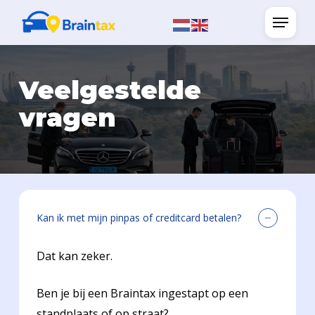
Skip
Menu
to
main
content
Veelgestelde
vragen
Kan ik met mijn pinpas of creditcard betalen?
Dat kan zeker.
Ben je bij een Braintax ingestapt op een
standplaats of op straat?