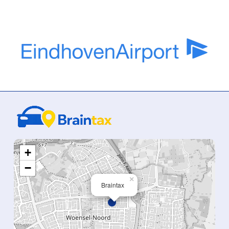
+
−
×
Braintax